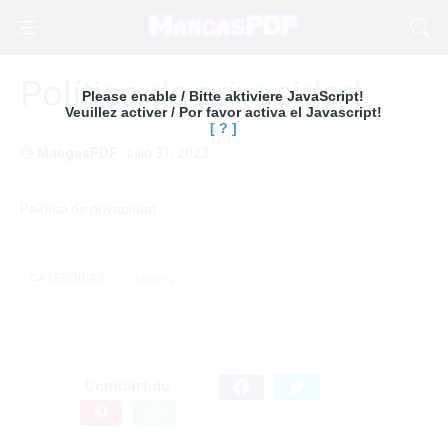
Política de privacidad
Please enable / Bitte aktiviere JavaScript!
Veuillez activer / Por favor activa el Javascript!
[ ? ]
MangasPDF
julio 31, 2023
Política de privacidad
CATEGORÍAS
Manga
Compartido
0