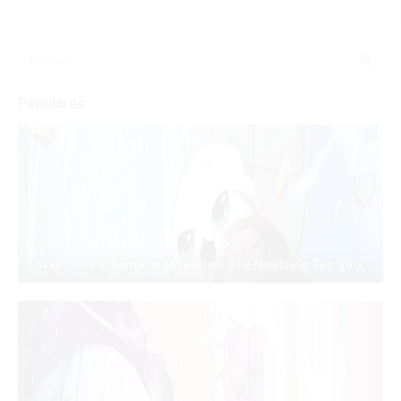
Populares
Soy un novato demasiado fuerte – The Newbie is Too Strong – Manhwa – PDF – Mega – Mediafire
PDF