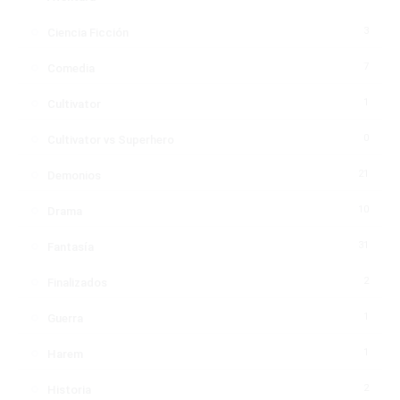
3
Ciencia Ficción
7
Comedia
1
Cultivator
0
Cultivator vs Superhero
21
Demonios
10
Drama
31
Fantasía
2
Finalizados
1
Guerra
1
Harem
2
Historia