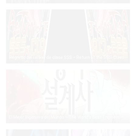
PDF
Regreso del ranker de clase SSS – Return of the SSS-Class Ranker – PDF – Mega – Mediafire
PDF
El Mejor Ingeniero del Mundo – The World’s Best Engineer – Manhwa – PDF – Mega – Mediafire
PDF