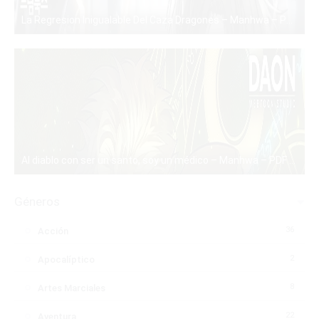
La Regresion Inigualable Del Caza Dragones – Manhwa – PDF – Mega – Mediafire
PDF
Al diablo con ser un santo, soy un médico – Manhwa – PDF – Mega – Mediafire
PDF
Géneros
36
Acción
2
Apocalíptico
8
Artes Marciales
22
Aventura