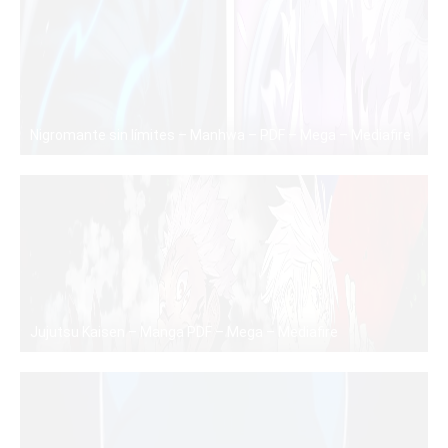
Nigromante sin límites – Manhwa – PDF – Mega – Mediafire
PDF
Jujutsu Kaisen – Manga PDF – Mega – Mediafire
PDF