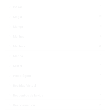
1
Isekai
20
Magia
3
Manga
6
Manhua
28
Manhwa
1
Mecha
1
Militar
1
Psicológico
1
Realidad Virtual
4
Recuentos de la vida
14
Reencarnación