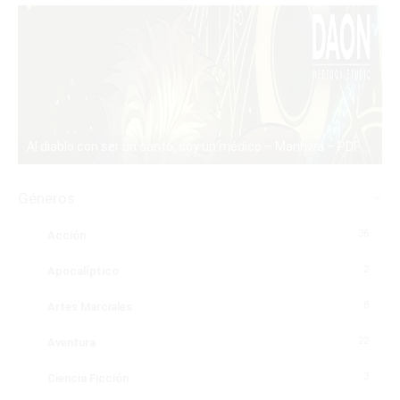
Al diablo con ser un santo, soy un médico – Manhwa – PDF – Mega – Mediafire
PDF
Géneros
36
Acción
2
Apocalíptico
8
Artes Marciales
22
Aventura
3
Ciencia Ficción