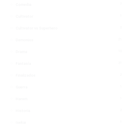
7
Comedia
1
Cultivator
0
Cultivator vs Superhero
21
Demonios
10
Drama
31
Fantasía
2
Finalizados
1
Guerra
1
Harem
2
Historia
1
Isekai