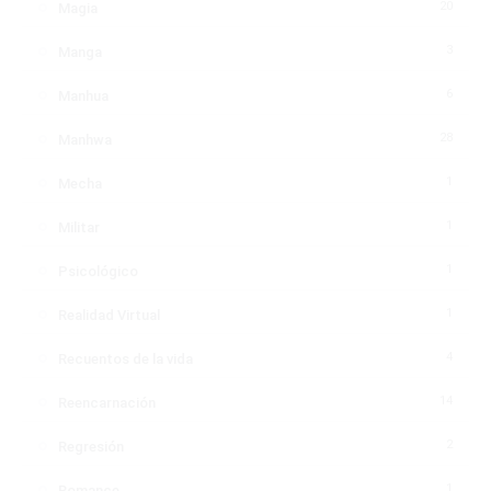
20
Magia
3
Manga
6
Manhua
28
Manhwa
1
Mecha
1
Militar
1
Psicológico
1
Realidad Virtual
4
Recuentos de la vida
14
Reencarnación
2
Regresión
1
Romance