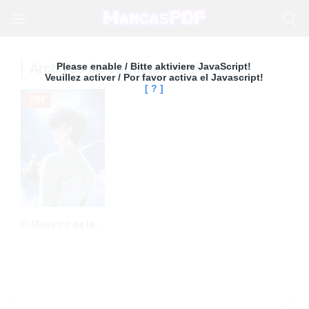
Archivos de etiqueta: Magia
Please enable / Bitte aktiviere JavaScript!
Veuillez activer / Por favor activa el Javascript!
[ ? ]
PDF
El Maestro de la Espada Genio de la Academia – Manhwa – PDF – Mega – Mediafire
0