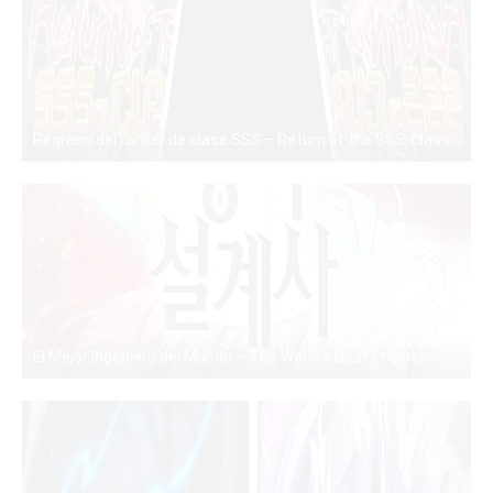
Regreso del ranker de clase SSS – Return of the SSS-Class Ranker – PDF – Mega – Mediafire
PDF
El Mejor Ingeniero del Mundo – The World’s Best Engineer – Manhwa – PDF – Mega – Mediafire
PDF