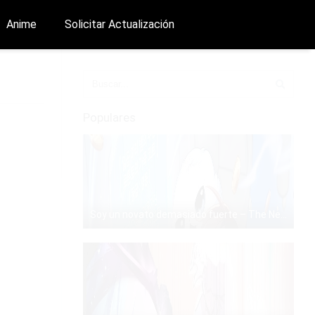
Anime
Solicitar Actualización
Populares
Soy un novato demasiado fuerte – The Newbie is Too Strong – Manhwa – PDF – Mega – Mediafire
PDF