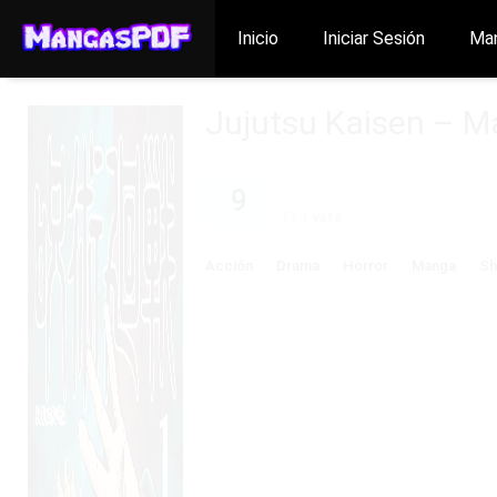
Inicio
Iniciar Sesión
Ma
Jujutsu Kaisen – M
9
1
voto
Acción
Drama
Horror
Manga
Sh