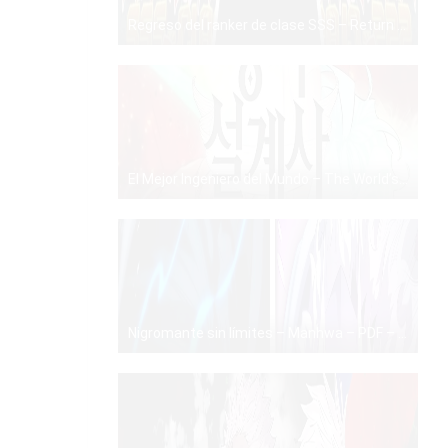
Regreso del ranker de clase SSS – Return of the SSS-Class Ranker – PDF – Mega – Mediafire
PDF
El Mejor Ingeniero del Mundo – The World’s Best Engineer – Manhwa – PDF – Mega – Mediafire
PDF
Nigromante sin límites – Manhwa – PDF – Mega – Mediafire
PDF