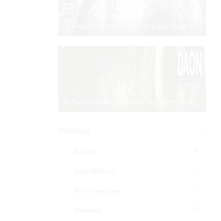
La Regresion Inigualable Del Caza Dragones – Manhwa – PDF – Mega – Mediafire
PDF
Al diablo con ser un santo, soy un médico – Manhwa – PDF – Mega – Mediafire
PDF
Géneros
36
Acción
2
Apocalíptico
8
Artes Marciales
22
Aventura