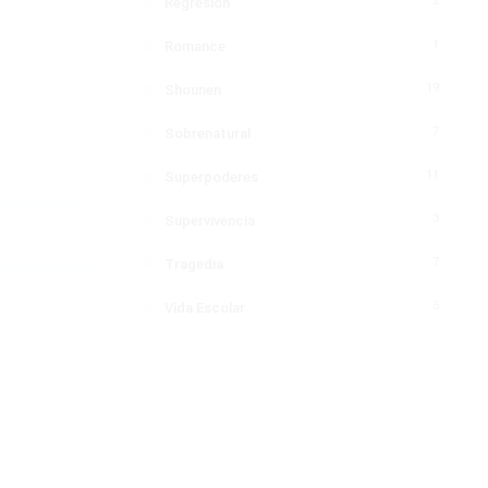
2
Regresión
1
Romance
19
Shounen
7
Sobrenatural
11
Superpoderes
3
Supervivencia
7
Tragedia
5
Vida Escolar