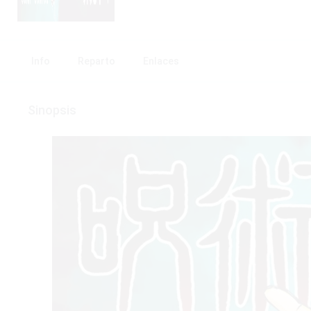
Info
Reparto
Enlaces
Sinopsis