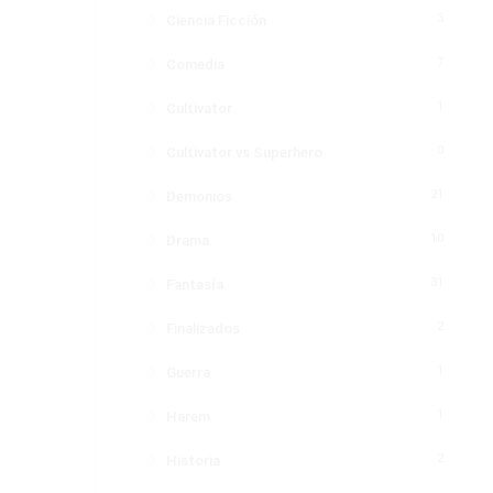
3
Ciencia Ficción
7
Comedia
1
Cultivator
0
Cultivator vs Superhero
21
Demonios
10
Drama
31
Fantasía
2
Finalizados
1
Guerra
1
Harem
2
Historia