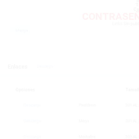
I
T
Ca
CONTRASEÑ
Links Sin pub
Manga
Enlaces
Descarga
Opciones
Tama
Descarga
Pixeldrein
201 AL 
Descarga
Mega
201 AL 
Descarga
Mediafire
201 AL 