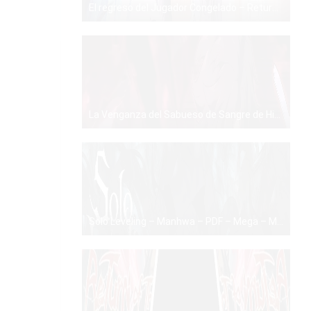
El regreso del Jugador Congelado – Return of the Frozen Player – Manhwa – PDF – Mega – Mediafire
PDF
La Venganza del Sabueso de Sangre de Hierro – Revenge of the Iron-Blooded Sword Hound – Manhwa – PDF – Mega – Mediafire
PDF
Solo Leveling – Manhwa – PDF – Mega – Mediafire
PDF