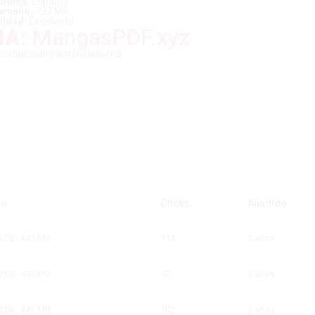
dioma:
Español
amaño:
737 MB
lidad:
Excelente
A:
MangasPDF.xyz
licidad solo para Donadores
ño
Clicks
Añadido
258 - 442 MB
114
2 años
258 - 442 MB
90
2 años
258 - 442 MB
102
2 años