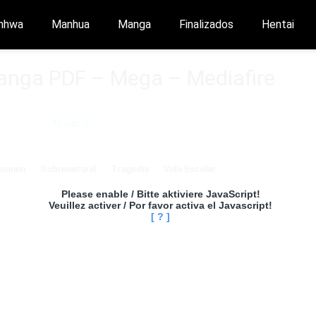
nhwa
Manhua
Manga
Finalizados
Hentai
anga PDF – Mega – Mediafire
Tu voto:
0
ounen
Sobrenatural
Tragedia
Vida Escolar
Please enable / Bitte aktiviere JavaScript!
Veuillez activer / Por favor activa el Javascript!
[ ? ]