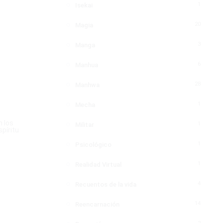
1
Isekai
20
Magia
3
Manga
6
Manhua
28
Manhwa
1
Mecha
n los
1
Militar
spíritu
1
Psicológico
1
Realidad Virtual
4
Recuentos de la vida
14
Reencarnación