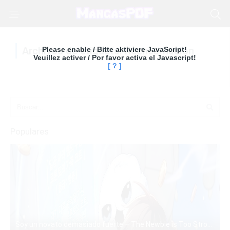
Archivos de etiqueta: Reencarnación
Please enable / Bitte aktiviere JavaScript!
Veuillez activer / Por favor activa el Javascript!
[ ? ]
Populares
Soy un novato demasiado fuerte – The Newbie is Too Strong – Manhwa – PDF – Mega – Mediafire