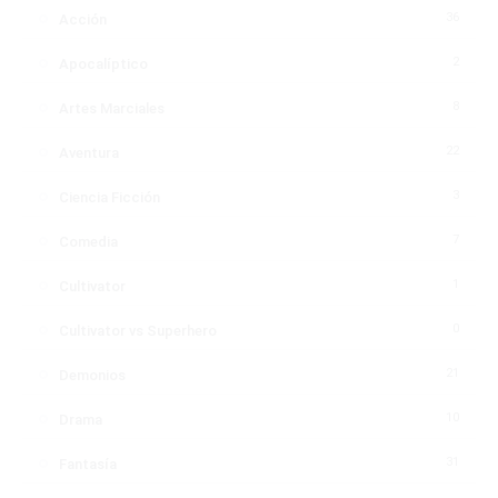
36
Acción
2
Apocalíptico
8
Artes Marciales
22
Aventura
3
Ciencia Ficción
7
Comedia
1
Cultivator
0
Cultivator vs Superhero
21
Demonios
10
Drama
31
Fantasía