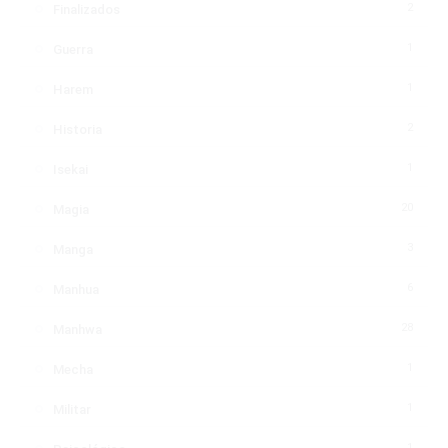
2
Finalizados
1
Guerra
1
Harem
2
Historia
1
Isekai
20
Magia
3
Manga
6
Manhua
28
Manhwa
1
Mecha
1
Militar
1