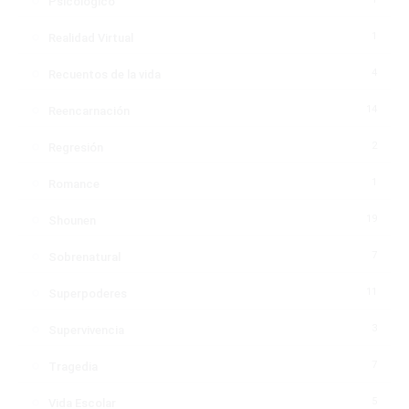
Psicológico
1
Realidad Virtual
4
Recuentos de la vida
14
Reencarnación
2
Regresión
1
Romance
19
Shounen
7
Sobrenatural
11
Superpoderes
3
Supervivencia
7
Tragedia
5
Vida Escolar