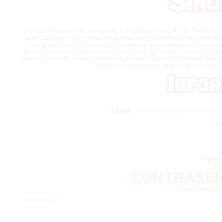
La vida después de la muerte – The Beginning After The End –
prestigio incomparables en un mundo gobernado por la habilid
con gran poder. Debajo del glamoroso exterior de un poderos
Reencarnado en un nuevo mundo lleno de magia y monstruos, el 
su error pasado no será su único desafío. Debajo de la paz y 
destruir todo para lo que ha trabajado,
Titulo:
La vida después de la muer
Es
I
Tama
Ca
CONTRASEÑ
Links Sin pub
Manhwas