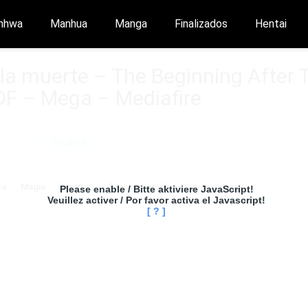
nhwa
Manhua
Manga
Finalizados
Hentai
 la muerte – The Beginning After 
F – Mega – Mediafire
Tu voto:
0
ía
Magia
Manhwa
Reencarnación
Superpoderes
Please enable / Bitte aktiviere JavaScript!
Veuillez activer / Por favor activa el Javascript!
[ ? ]