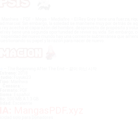
 Manhwa – PDF – Mega – Mediafire – El Rey Grey tiene una fuerza, riq
ad marcial. Sin embargo, la soledad se mantiene muy por detrás de aq
o rey acecha el caparazón del hombre, desprovisto de propósito y volu
rey tiene una segunda oportunidad de revivir su vida. Sin embargo, c
la prosperidad del nuevo mundo hay una corriente subterránea que ame
 cuestionando su papel y la razón para nacer de nuevo.
te
– The Beginning After The End – 끝이 아닌 시작
Estreno:
2018
tudio:
Fuyuki23
Tipo:
Manhwa
Censura:
-.
Formato:
PDF
dioma:
Español
ño:
500 MB A 1.3 GB
lidad:
Excelente
A:
MangasPDF.xyz
licidad solo para Donadores