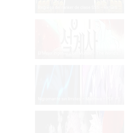
Regreso del ranker de clase SSS – Return of the SSS-Class Ranker – PDF – Mega – Mediafire
PDF
El Mejor Ingeniero del Mundo – The World’s Best Engineer – Manhwa – PDF – Mega – Mediafire
PDF
Nigromante sin límites – Manhwa – PDF – Mega – Mediafire
PDF