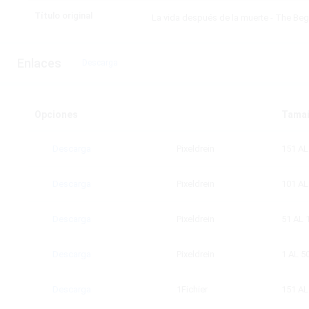
Título original
La vida después de la muerte - The Beg
Enlaces
Descarga
Opciones
Tama
Descarga
Pixeldrein
151 AL
Descarga
Pixeldrein
101 AL
Descarga
Pixeldrein
51 AL 
Descarga
Pixeldrein
1 AL 5
Descarga
1Fichier
151 AL