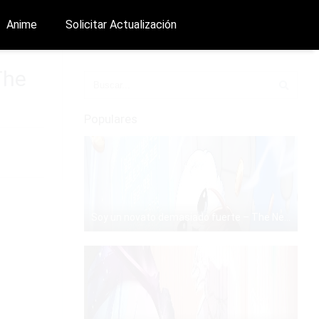
Anime
Solicitar Actualización
The
Populares
Soy un novato demasiado fuerte – The Newbie is Too Strong – Manhwa – PDF – Mega – Mediafire
PDF