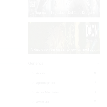
La Regresion Inigualable Del Caza Dragones – Manhwa – PDF – Mega – Mediafire
PDF
Al diablo con ser un santo, soy un médico – Manhwa – PDF – Mega – Mediafire
PDF
Géneros
36
Acción
2
Apocalíptico
8
Artes Marciales
22
Aventura