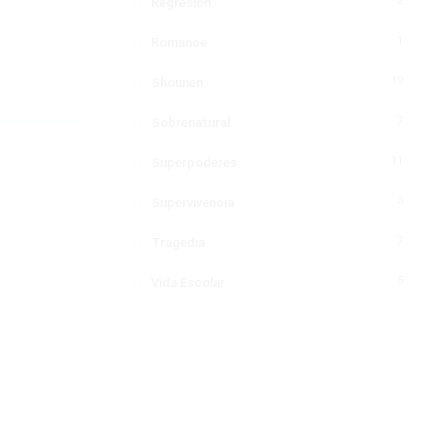
2
Regresión
1
Romance
19
Shounen
7
Sobrenatural
11
Superpoderes
3
Supervivencia
7
Tragedia
5
Vida Escolar