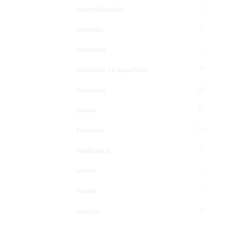
3
Ciencia Ficción
7
Comedia
1
Cultivator
0
Cultivator vs Superhero
21
Demonios
10
Drama
31
Fantasía
2
Finalizados
1
Guerra
1
Harem
2
Historia