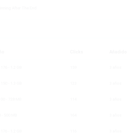
inning After The End
ño
Clicks
Añadido
 176 - 1.2 GB
159
3 años
 150 - 1.3 GB
123
3 años
100 - 728 MB
114
3 años
0 - 500 MB
164
3 años
 176 - 1.2 GB
116
3 años