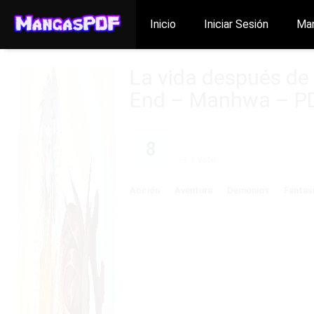
Inicio
Iniciar Sesión
Ma
La vida después de
End – Manhwa – PD
8
1
voto
Acción
Aventura
Demonios
Fantas