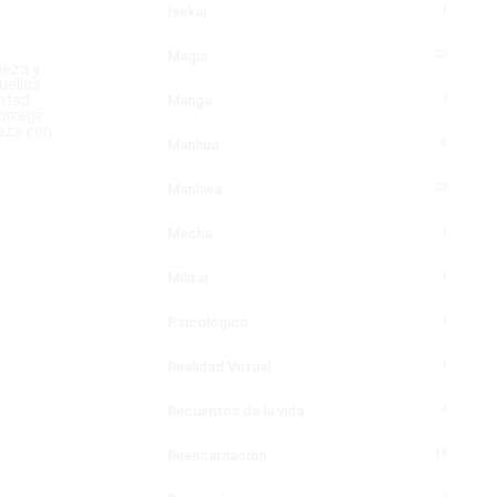
1
Isekai
20
Magia
ueza y
uellos
ntad.
3
Manga
orregir
naza con
6
Manhua
28
Manhwa
1
Mecha
1
Militar
1
Psicológico
1
Realidad Virtual
4
Recuentos de la vida
14
Reencarnación