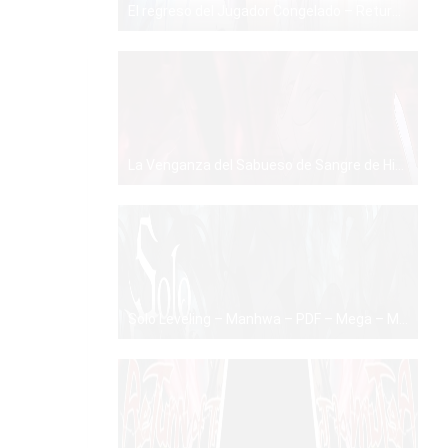
El regreso del Jugador Congelado – Return of the Frozen Player – Manhwa – PDF – Mega – Mediafire
PDF
La Venganza del Sabueso de Sangre de Hierro – Revenge of the Iron-Blooded Sword Hound – Manhwa – PDF – Mega – Mediafire
PDF
Solo Leveling – Manhwa – PDF – Mega – Mediafire
PDF